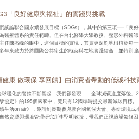
規範的實踐者。盧教授強調：「我們不只是要寫出一份準確的財
活 On Air 】節目每週日上午11點於國立教育廣播電台全國調
諾。」而這些看似複雜的變革，其實是從一張張財報開始的，當
FM101.7；基隆FM100.1；宜蘭FM103.5；金門FM88.9；馬祖
DG3「良好健康與福祉」的實踐與挑戰
響，就有更多人能用信任，參與這份未來。 若永續只停留在口號與行銷，那終將淪為空談；
雲林FM103.5；南投FM98.1；高屏FM101.7；嘉南FM107.7；
透過準則制度，將永續語言化、透明化、行動化，才能真正引
103.7；玉里FM100.3、FM88.9；臺東FM102.9)，無法即
們談論聯合國永續發展目標（SDGs），其中的第三項──「良好健
造宜居生活環境」、「營造安和樂利社會」、「促進人人守法
ps://www.ner.gov.tw/program/67c917428ee815002369
為醫療體系的責任範疇。但在台北醫學大學教授、整形外科醫師
我們每一個人從制度、從生活、從心出發的行動方向。從家庭中
收聽或回溯收聽過去60日節目音檔。
主任陳杰峰的眼中，這個目標的實現，其實更深刻地根植於每一個
在工作中鼓勵問責與透明，到面對自然時懷著敬畏，與多元族群
多年來致力於將國際公共衛生的框架與在地實踐結合，並特別強
續走出會議室、走進人心的起點，也是可以慢慢實踐的信念。 【永續生活 On Air 】節目每
疾病、癌症、糖尿病、慢性呼吸疾病）是邁向永續發展的關鍵行
午11點於國立教育廣播電台全國調頻網播出(各地收聽頻率：臺北、
運動與空氣污染息息相關，而這些風險因素，正是導致地球環境
100.1；宜蘭FM103.5；金門FM88.9；馬祖FM91.5；竹苗FM1
，既是對自己負責，也是對地球負責。 他的理念不只停留在理論層面，更深植於個人實踐。
FM98.1；高屏FM101.7；嘉南FM107.7；恆春FM99.3；澎湖FM
顧健康 做環保 享回饋】由消費者帶動的低碳科技
週安排蔬食日、選購環保材質衣物、每日步行七千步，將抽象的
88.9；臺東FM102.9)，無法即時廣播收聽聽眾，可透過本臺官網永續
他常說：「永續不是口號，而是每天選擇的總和。從一頓餐、一
教育電台APP)點選即時收聽或回溯收聽過去60日節目音檔。
是在守護地球，也是在投資我們與下一代的健康未來。」 在教學與研究上，陳教授也致力於推
協定》的195個國家中，竟只有12國準時提交最新減碳目標。 那麼，我們還能做什麼？ 本集
續公民教育，開設環境、健康、ESG相關課程，並積極透過學
續生活on air》，邀請到長期參與聯合國氣候大會、專研環境
康密不可分」的觀念，這也是考科藍台灣長期推動的重要核心。 他同時也提出醫療產業面
自然資源與環境管理研究所李堅明教授，帶我們正視這場氣候困局
轉型方向：從治療走向預防、從高碳轉向低碳、從個別照護邁向
指出，全球減碳進度之所以落後，有兩大關鍵困境：其一是公共
是診間中的病患照護，更涵蓋綠色醫院的建設、AI與大數據的
左右為難，難以合力邁進；其二，則是將責任過度推給企業，卻忽略了
們願意從個人健康開始思考，就會發現永續生活並不遙遠。 對陳教授而言，健