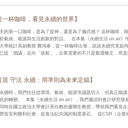
從一杯咖啡，看見永續的世界】
的第一口咖啡，是為了提神，還是為了儀式感？ 這杯咖啡，除了香氣與溫度，其實也蘊含著一
能源與生活創新的對話。 在本集《永續生活 on air》中，特地邀請中嘉集團副董事長、
大學統計系副教授 費鴻泰，從一杯咖啡出發，談談永續究竟如
已從「倡議」走向「規範」，企業需要的不只是艱澀條文，而是能真
夫人王怡心教授共同出版的電子書《喝杯咖啡，看永續報告書》，
目標與企業案例，以〈從一杯咖啡看懂永續全貌〉，引領大家從
口香醇，重新理解碳足跡、貿易倫理與消費選擇的影響。 咖啡渣的再生利用，經過特殊處理，
宜居 守法 永續：用準則為未來定錨】
看似「無用的廢料」可化身為環保機能性的「咖啡紗」，具備吸
廣泛應用於機能服飾。從喝進去的咖啡，到穿在身上的衣物，一
永續時，我們往往從環境、氣候、能源等議題切入，但真正能讓
更是身體力行的實踐者。今年6月，他與中嘉團隊舉辦《幸福
活 on air》，我們邀請到會計研究發展基金會企業會計準則委員會主
 JOIN》家庭日，邀集1,500位員工與眷屬參與，將GRI員工
同時在國立政治大學會計系任教的盧聯生教授，帶領我們看見企
企業如何以「人」為本，真正落實ESG的精神，也推動SDG 3「
安和樂利社會、促進法紀共識的制度基石。 從CSR（企業社會責任）到SDGs（永續發展目
願意與地球共好的生活方式。歡迎收
，再到ESG（環境、社會、公司治理）指標的演進，企業不只
永續生活 on air》，和我們一起從一杯咖啡出發，發現食衣住行育