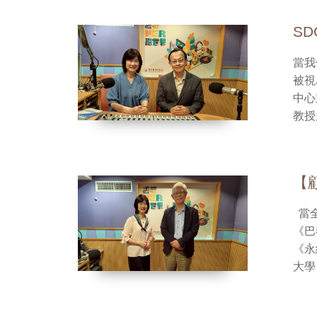
制度
續生
會承
地區
S
社會的影
中、
唯有
FM
當我
「創
htt
被視
這是
即時
中心
值、
播放
教授
是讓永
血管
日上
缺乏
FM
生活型態
南投
【
他每
FM
調。
下載
當全球暖化的警鐘不斷響起，我們卻發現——全球減碳進度落後。2024年聯合國氣候變遷大會後，
們不只
《巴黎
動永
《永
人類健
播放
大學
三項
教授
不僅
之間
的社會改革工程。 若我