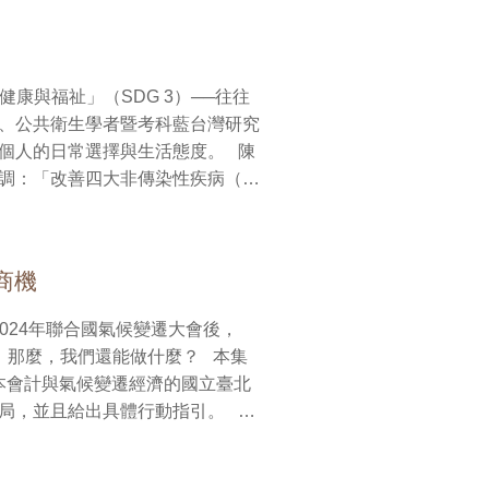
報，更是要寫下一份值得信賴的社
頻網播出(各地收聽頻率：臺北、桃園
一間企業能如實揭露自己對環境與
FM91.5；竹苗FM103.9；彰化、臺
恆春FM99.3；澎湖FM99.1；花蓮
導企業走向具責任感的治理模式。
時廣播收聽聽眾，可透過本臺官網
康與福祉」（SDG 3）──往往
尊紀」、「我願無窮永續發展」，
a69a或手機APP(需下載教育電台APP)點選
、公共衛生學者暨考科藍台灣研究
如何節能、在學校中傳遞誠信價
人的日常選擇與生活態度。 陳
和平共處──這些日常的選擇，才
調：「改善四大非傳染性疾病（心
週
動。」這些疾病與不良飲食習慣、
桃園地區FM101.7；基隆
惡化的源頭之一。換言之，健康的
03.9；彰化、臺中、雲林FM103.5；
99.1；花蓮FM97.3；舞鶴
商機
永續概念轉化為可感可行的生活步
生活 on air節目或手機APP(需
趟步行、一件耐穿的衣服開始，我
術與社區連結，傳遞「地球健康與
成本會計與氣候變遷經濟的國立臺北
臨的
，並且給出具體行動指引。 李
整體系統創新。他認為，永續醫療
財悲劇，使得國際間在環境與經濟
精準醫療、以及提升弱勢族群可近性
個人的影響力。 「你今天