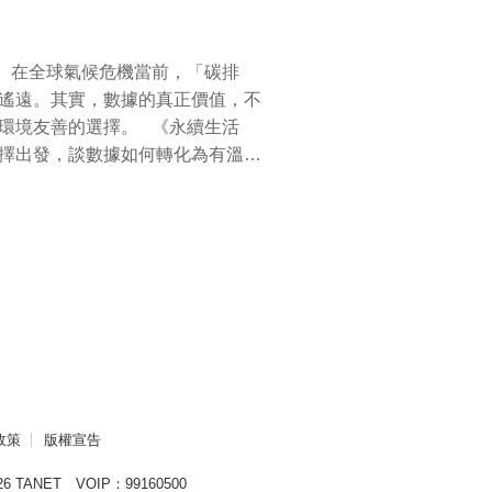
。」真正的改變，是從每個人的選
能減緩氣候危機。從一個人的選擇
商店合作推動「負碳商品」，透過
一代築起更健康、更平衡的未來。
，不僅能從下而上的推動減碳行動，
排
買國際碳權抵消碳排，消費者還能
遙遠。其實，數據的真正價值，不
遙不可及，而是日常中的一小步。
的選擇。 《永續生活
的選擇出發，談數據如何轉化為有溫度
活，也串聯起地方商家，打造永續
5；金門FM88.9；馬祖FM91.5；
01.7；嘉南FM107.7；恆春
低碳與循環經濟的方向。」 當
實上，也是為了你我自己的健康。
02.9)，無法即時廣播收聽聽眾，可透過
自永續生產鏈，我們就多了一份選
點選即時收聽或回溯收聽過去60日節目
步步讓永續融入日常，也讓我們了
觀評比，它真正的核心是企業永續
100.1；宜蘭FM103.5；金門
料量劇增、資料型態愈發多元，如
；南投FM98.1；高屏FM101.7；嘉
。 企業培養具備跨
8.9；臺東FM102.9)，無法即時廣播
並打造開放協作的工作氛圍。當數
教育電台APP)點選即時收聽或回溯
 6/8（六）《永
政策
版權宣告
01.7；基隆FM100.1；宜蘭
6 TANET VOIP：99160500