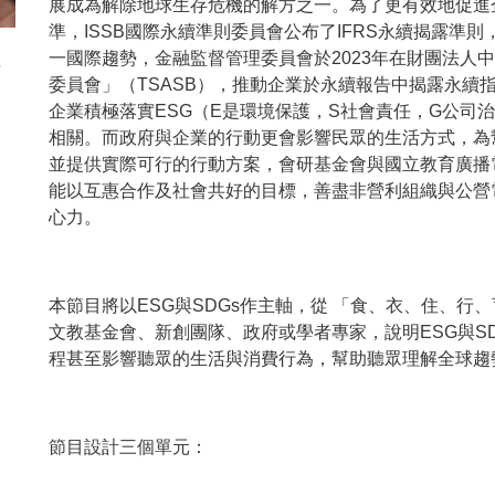
展成為解除地球生存危機的解方之一。為了更有效地促進
準，ISSB國際永續準則委員會公布了IFRS永續揭露準則
一國際趨勢，金融監督管理委員會於2023年在財團法人
委員會」（TSASB），推動企業於永續報告中揭露永續
企業積極落實ESG（E是環境保護，S社會責任，G公司
相關。而政府與企業的行動更會影響民眾的生活方式，為幫
並提供實際可行的行動方案，會研基金會與國立教育廣播
能以互惠合作及社會共好的目標，善盡非營利組織與公營
心力。
本節目將以ESG與SDGs作主軸，從 「食、衣、住、
文教基金會、新創團隊、政府或學者專家，說明ESG與S
程甚至影響聽眾的生活與消費行為，幫助聽眾理解全球趨
節目設計三個單元：