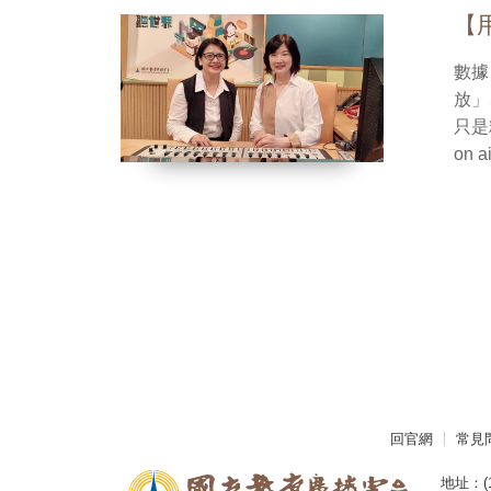
喝的
康與
【
擇開
開始
「輕
在本集《永續生活 on air》節目中，邀請你走進陳杰峰教授的世界，聽他談如何從一位醫師的視角，
數據，
更能
在生活與
放」
累積
傳染性疾
只是
更進一步，李教授也與花蓮縣政府合作推出全球首創的「淨零花蓮APP」，用蔬食、騎車、走樓梯等
播放
續發展目標之分析 【永續生
on
日常
地收
的語言，
生態圈。 從健康角度來看，李教授也提醒我們，
竹苗
據來
主因
FM
我們
「永續不
本臺
擇的力量，
哲學
音檔
注。
解，永續從
的超前管
電台
與資
FM
何確
南F
域能
收聽
據被
回官網
常見
續生活 on air》 邀請 美商
於國
地址：(1