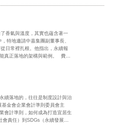
何從日常裡扎根。他指出，永續報
正落地的架構與範例。 費教
深入剖析ESG準則、SDGs永續
咖啡豆的種植、加工、運輸，到手
濕速乾、抗異味、抗紫外線等特
杯咖啡的生命週期，也成了永續創
永續落地的，往往是制度設計與治
福利、健康促進等指標融入活動設計，
業會計準則，如何成為打造宜居生
健康與福祉」與SDG 8「體面工
是盈餘的創造者，更是社會責任與
樂都可以是永續的開始。 【永