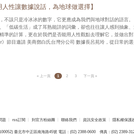
那杯咖啡、搭的交通工具，甚至穿的衣服，其實都與碳排放有關
永續的關係是雙向而深刻的。我們的生活方式，能預防疾病，也
用人性讓數據說話，為地球做選擇】
始。李教授提出「個人社會責任（PSR）」的概念，並與便利
，便有可能影響整個社會，我們不只是在改變自己，也是在為下
推（Nudge）」方式，運用適度誘因與鼓勵，自消費者端改變
不該只是冷冰冰的數字，它更應成為我們與地球對話的語言。 在全球氣候危機當前，「碳
帶動減碳商機，促使企業生產低碳產品、加速低碳轉型。經由購
制度中實踐「健康即永續」的信念。 📍歡迎免費下載由陳杰峰與郭耿南教授主編的《改善非
、「低碳生活」成了耳熟能詳的詞彙，卻也往往讓人感到抽象、
「個人碳資產」，兌換折價券或作為碳中和的工具，讓減碳不再
病以邁向達成聯合國永續發展目標之分析》 全文：改善非傳染性疾病以邁向達成聯合國永
精準的計算，更在於我們是否能用人性觀點去理解它，並做出對環境友善
活 On Air 】節目每週日上午11點於國立教育廣播電台全國調頻網播出(各
 air》節目邀請 美商鄧白氏台灣分公司 數據長呂苑玲，從日常
行為來累積碳點數，轉換為折扣或公益捐贈。這不僅激勵綠色生
聽頻率：臺北、桃園地區FM101.7；基隆FM100.1；宜蘭FM103.
讓企業更具數位韌性，讓永續更有真實感。 呂苑玲表示：「我們不是在評判好壞，而是用數
飲食不當、空氣污染、缺乏運動，是現代人致死三大
FM103.9；彰化、臺中、雲林FM103.5；南投FM98.1；高屏FM1
看見每個選擇背後的影響——讓食衣住行的每一次抉擇，都更靠近
，而這三者都與永續生活密不可分。減碳不只是為了地球，事
99.3；澎湖FM99.1；花蓮FM97.3；舞鶴FM88.9；臺東FM1
知道哪種食材的碳足跡較低、哪種交通方式更節能、哪件衣服來
是口號，而是可以被計算的責任。」 在這一集節目中，聽見李教授如何實踐「不浪費的生活
官網永續生活 on air節目或手機APP(需下載教育電台APP)
也多了一份對地球的責任。 ESG 議題越來越受到公司、投資者和其他利益相關者的關
」，從飲食到交通再到教學，提出簡單的生活減碳行動方案，一
« 上一頁
1
2
3
下一頁 »
。
而如今，ESG 也不再是主觀評斷道德價值，更是基於數據的客
不是負擔，而是更好的選擇。 【永續生活 On Air 】節目每週日上午11點於國立教育廣播
理，看的是避險抗壓的「韌性」。 如何從資料治理出發，打造企業的數位韌性。 數位治理
全國調頻網播出(各地收聽頻率：臺北、桃園地區FM101.7；基隆FM
料治理並重，是企業推動數位轉型不可或缺的一環。隨著企業資
88.9；馬祖FM91.5；竹苗FM103.9；彰化、臺中、雲林FM103.5
保數據的準確性、即時性與可信度，已成為能否有效決策、提升競爭力的關鍵
M107.7；恆春FM99.3；澎湖FM99.1；花蓮FM97.3；舞鶴FM8
力的資料分析團隊，融合系統思考、持續學習與良好的溝通力，
聽眾，可透過本臺官網永續生活 on air節目或手機APP(需下載
妥善治理、被正確理解，它將不只是資訊，更是驅動永續與成長的關鍵引擎。 📅
問題
rss訂閱
到官方粉絲團
聯絡我們
資訊安全政策
隱私權保護
收聽過去60日節目音檔。
鄧白氏台灣分公司 數據長 呂苑玲 【永續生活 On Air 】節目每週日上午11點
立教育廣播電台全國調頻網播出(各地收聽頻率：臺北、桃園地區FM1
00052) 臺北市中正區南海路45號 電話：(02) 2388-0600 傳真：(02) 2389-312