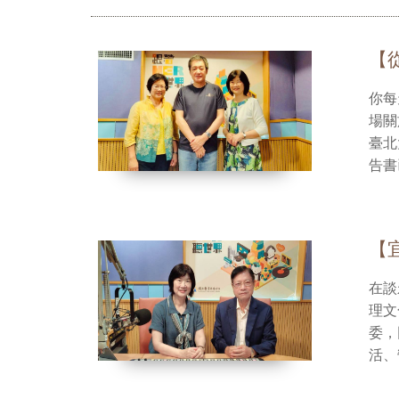
【
你每天
場關於氣候、
臺北
播放
告書
授與
發展
中每一
【
原本
性，
在談
新的縮影。 不只是理念推動者，費教授
理文化的轉變。 本集《永續生
+嘉
委，
展現
播放
活、營造
作」。 真正有價值的資產，是健康的身體、穩健的心，以及一種
標）
聽《