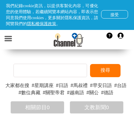
我們紀錄cookie資訊，以提供客製化內容，可優化
您的使用體驗，若繼續閱覽本網站內容，即表示您
接受
同意我們使用cookies，更多關於隱私保護資訊，請
閱覽我們的
隱私權保護政策
。
搜尋
#
星期講座
#
日語
#
馬叔禮
#
早安日語
#
台語
#
數位典藏
#
關聖帝君
#
越南語
#
關公
#
德語
相關節目
0
文教新聞
0