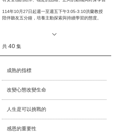
樂地成長。
的能力。本節目單元透過閱讀、真實故事與專業分享，
114年10月27日起週一至週五下午3:05-3:10洪蘭教授
從情緒、教養、品德、文化、學習與思辨六大面向，從
陪伴聽友五分鐘，培養主動探索與持續學習的態度。
大腦開發的相關研究引導聽眾看見「閱讀」及「學習」
的力量。
40
共
集
成熟的指標
改變心態改變生命
人生是可以挑戰的
感恩的重要性