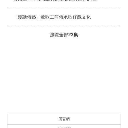
「漫話傳藝」鶯歌工商傳承歌仔戲文化
瀏覽全部
23
集
回官網