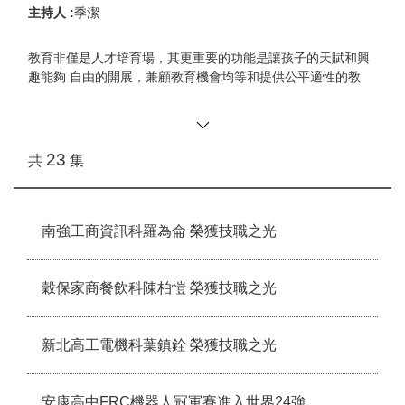
主持人 :
季潔
教育非僅是人才培育場，其更重要的功能是讓孩子的天賦和興
趣能夠 自由的開展，兼顧教育機會均等和提供公平適性的教
育，讓每個孩子不因 貧富而影響同等適性接受優質教育的機
會。
本節目展現新北市技職教育特色，從適性 扎根做起，因應未來
時代趨勢，期待培育出更有「創新、卓越、公平、適 性、永
23
共
集
續、世界連結」素養的技職人才，節目透過政策分享、技優選
手現身說法、訪問產業界人士及相關 教育人員，以輕鬆活潑、
生活化的方式來加強宣導，幫助學生更認識自己 與選擇適合自
己性向發展的道路，讓學生家長對技職教育有更深一層的瞭
南強工商資訊科羅為侖 榮獲技職之光
解，透過可望扭轉國人對於技職教育的迷思，深入瞭解新北技
職的深耕與 推動成果。
穀保家商餐飲科陳柏愷 榮獲技職之光
新北高工電機科葉鎮銓 榮獲技職之光
安康高中FRC機器人冠軍賽進入世界24強