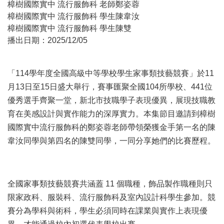
樟樹國際實中 流行服飾科 老師
鄭姿蓉
樟樹國際實中 流行服飾科 學生
陳韋汝
樟樹國際實中 流行服飾科 學生
陳雙
播出日期：
2025/12/05
「114學年度全國高級中等學校學生家事類技藝競賽」於11
月13日至15日盛大舉行，賽事匯聚全國104所學校、441位
優秀選手齊聚一堂，新北市技職學子表現優異，展現技職教
育在美感設計與實作能力的深厚實力。本集節目邀請到樟樹
國際實中流行服飾科的鄭姿蓉老師帶領榮獲金手第一名的陳
韋汝同學與第四名的陳雙同學，一同分享她們的比賽歷程。
全國家事類技藝競賽共涵蓋 11 個職種，飾品製作職種則只
限家政科、服裝科、流行服飾科及室內設計科學生參加。競
賽分為學科與術科，學生必須同時在課業與實作上表現優