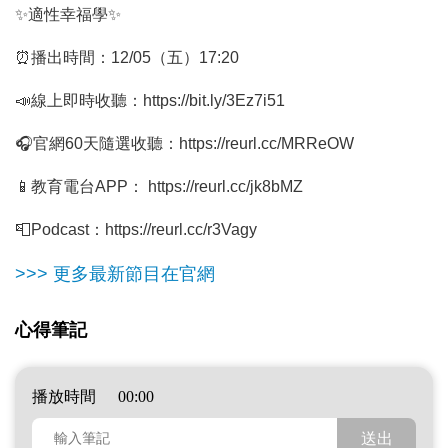
✨
適性幸福學
✨
⏰
播出時間：12
/05
（五）
17:20
📣
線上即時收聽：
https://bit.ly/3Ez7i51
🎧
官網
60
天隨選收聽：
https://reurl.cc/MRReOW
📱
教育電台
APP
：
https://reurl.cc/jk8bMZ
📮
Podcast
：
https://reurl.cc/r3Vagy
>>> 更多最新節目在官網
心得筆記
播放時間
00:00
心得筆記內容
送出