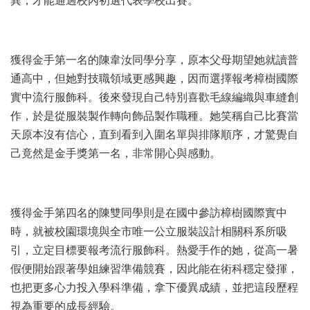
異，才能通過校內初選代表學校出賽。
獲得金手第一名的陳韋汝同學分享，原本父母期望她就讀普
通高中，但她對技職領域更感興趣，因而選擇報考樟樹國際
實中流行服飾科。後來發現自己特別喜歡毛線編織與車縫創
作，於是從服裝製作轉向飾品製作職種。她笑稱自己比賽當
天原本沒有信心，直到看到入圍名單與排隊順序，才驚覺自
己竟然是金手獎第一名，非常開心與感動。
獲得金手第四名的陳雙同學則是在國中參訪樟樹國際實中
時，就被校園環境與全市唯一公立服裝設計相關科系所吸
引，立定目標要報考流行服飾科。熱愛手作的她，從高一暑
假便開始跟著學姐練習準備競賽，因此能在術科穩定發揮，
也把更多心力投入學科準備，拿下優異成績，並把這段歷程
視為重要的成長經驗。