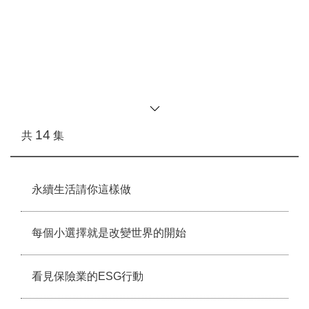
大眾了解永續揭露準則的重要性及如何協助企業永續發展，對
民眾生活又會產生什麼樣的影響。
14
共
集
永續生活請你這樣做
每個小選擇就是改變世界的開始
看見保險業的ESG行動