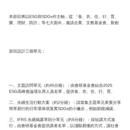
隨著全球氣候變遷、環境污染及資源消耗問題日益嚴重，「聯
合國氣候變化綱要公約」裡，多國共同承諾的「淨零碳排放」
目標，已成為各國政府與企業擬定政策的重要方向，如何強化
本節目將以ESG與SDGs作主軸，從 「食、衣、住、行、育、
企業的社會責任與永續發展成為解除地球生存危機的解方之
樂、理財、防詐」等七大面向，邀請企業、文教基金會、新創
一。為了更有效地促進企業落實永續觀念並讓全球永續投資有
團隊、政府或學者專家，說明ESG與SDGs的核心概念，及如
判別標準，ISSB國際永續準則委員會公布了IFRS永續揭露準
何落實在企業治理、產品製程甚至影響聽眾的生活與消費行
則，於2024年1月1日正式生效。臺灣也積極跟進此一國際趨
為，幫助聽眾理解全球趨勢，並提供具體可行的日常行動方
勢，金融監督管理委員會於2023年在財團法人中華民國會計研
案。
究發展基金會之下成立「永續準則委員會」（TSASB），推動
節目設計三個單元：
企業於永續報告中揭露永續指標，以提升環境保護與企業治理
的透明度。這與企業積極落實ESG（E是環境保護，S社會責
任，G公司治理）以及聯合國永續發展目標（SDGs）均密切相
關。而政府與企業的行動更會影響民眾的生活方式，為幫助聽
眾了解ESG及SDGs如何影響我們的生活，並提供實際可行的
一、主題訪問單元（約45分鐘）：由會研基金會結合2025
行動方案，會研基金會與國立教育廣播電臺共同合作製播企業
ESG高峰會論壇出席人員名單，提供食、衣、住、行、育、
與環境永續發展節目，期能以互惠合作及社會共好的目標，善
樂、理財、防詐及企業文教基金會等產官學代表受訪，以實際
盡非營利組織與公營電臺的社會責任，為國家與地球的永續發
二、永續生活行動方案（約2分鐘）：請當集主題單元來賓分享
案例說明如何落實ESG，對於民眾的日常生活、消費行為產生
展善盡心力。
簡單易行的日常環保或落實SDGs的小撇步，例如節能減碳、
何種影響。
資源回收、綠色消費、日常生活中實踐永續的方法，以及消除
三、IFRS 永續揭露準則小單元（約5分鐘）：採短講方式進
貧窮、性別平權、公平工作與經濟成長等行動方案，以此鼓勵
行，由會研基金會提供講者名單，以淺顯易懂的方式，讓社會
聽眾從自身做起，落實生活永續。